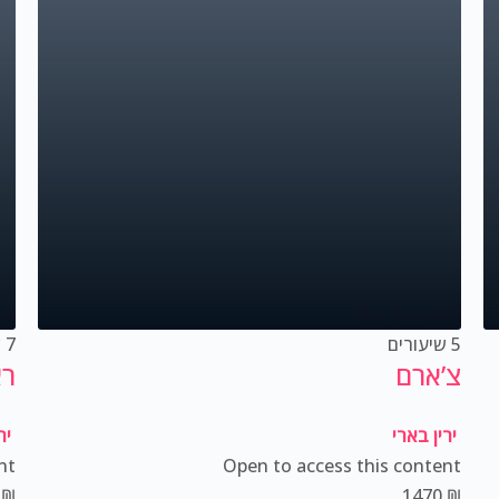
ed
Not Enrolled
5 שיעורים
7 שיעורים
צ’ארם
רא
ירין בארי
יר
nt
Open to access this content
0
₪
1470
₪